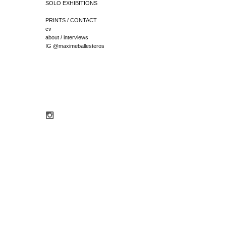
SOLO EXHIBITIONS
PRINTS / CONTACT
cv
about / interviews
IG @maximeballesteros