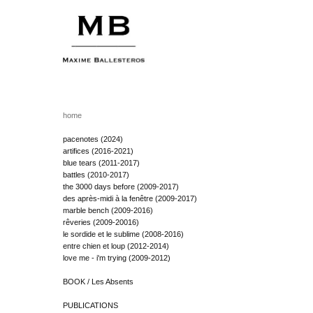
home
pacenotes (2024)
artifices (2016-2021)
blue tears (2011-2017)
battles (2010-2017)
the 3000 days before (2009-2017)
des après-midi à la fenêtre (2009-2017)
marble bench (2009-2016)
rêveries (2009-20016)
le sordide et le sublime (2008-2016)
entre chien et loup (2012-2014)
love me - i'm trying (2009-2012)
BOOK / Les Absents
PUBLICATIONS