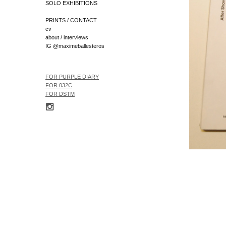
SOLO EXHIBITIONS
PRINTS / CONTACT
cv
about / interviews
IG @maximeballesteros
FOR
PURPLE DIARY
FOR 032C
FOR
DSTM