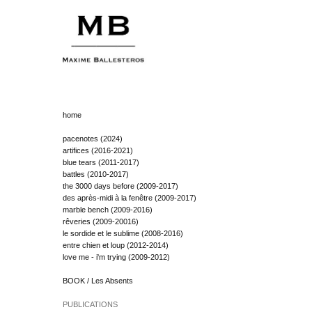
home
pacenotes (2024)
artifices (2016-2021)
blue tears (2011-2017)
battles (2010-2017)
the 3000 days before (2009-2017)
des après-midi à la fenêtre (2009-2017)
marble bench (2009-2016)
rêveries (2009-20016)
le sordide et le sublime (2008-2016)
entre chien et loup (2012-2014)
love me - i'm trying (2009-2012)
BOOK / Les Absents
PUBLICATIONS