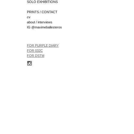
SOLO EXHIBITIONS
PRINTS / CONTACT
cv
about / interviews
IG @maximeballesteros
FOR
PURPLE DIARY
FOR 032C
FOR
DSTM