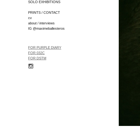
SOLO EXHIBITIONS
PRINTS / CONTACT
cv
about / interviews
IG @maximeballesteros
FOR
PURPLE DIARY
FOR 032C
FOR
DSTM