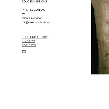
SOLO EXHIBITIONS
PRINTS / CONTACT
cv
about / interviews
IG @maximeballesteros
FOR
PURPLE DIARY
FOR 032C
FOR
DSTM