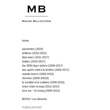
home
pacenotes (2024)
artifices (2016-2021)
blue tears (2011-2017)
battles (2010-2017)
the 3000 days before (2009-2017)
des après-midi à la fenêtre (2009-2017)
marble bench (2009-2016)
rêveries (2009-20016)
le sordide et le sublime (2008-2016)
entre chien et loup (2012-2014)
love me - i'm trying (2009-2012)
BOOK / Les Absents
PUBLICATIONS