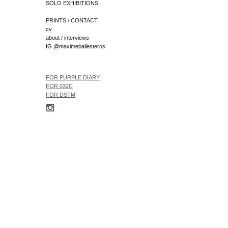
SOLO EXHIBITIONS
PRINTS / CONTACT
cv
about / interviews
IG @maximeballesteros
FOR
PURPLE DIARY
FOR 032C
FOR
DSTM