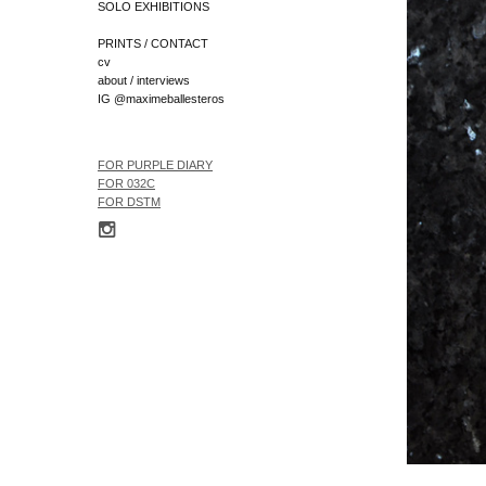
SOLO EXHIBITIONS
PRINTS / CONTACT
cv
about / interviews
IG @maximeballesteros
FOR
PURPLE DIARY
FOR 032C
FOR
DSTM