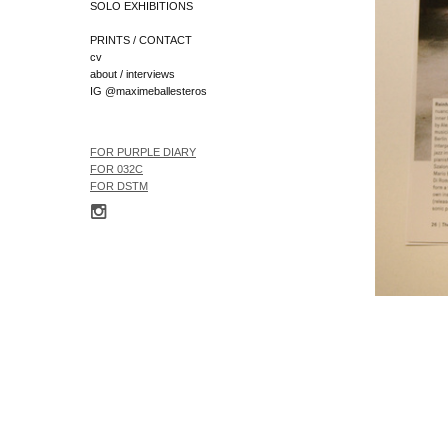
SOLO EXHIBITIONS
PRINTS / CONTACT
cv
about / interviews
IG @maximeballesteros
FOR
PURPLE DIARY
FOR 032C
FOR
DSTM